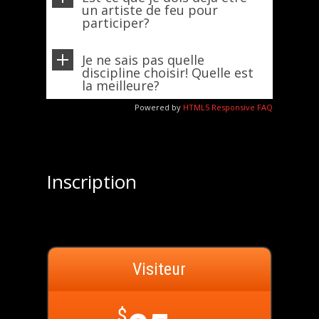
un artiste de feu pour
participer?
Je ne sais pas quelle
discipline choisir! Quelle est
la meilleure?
Powered by
HTML5 Responsive FAQ
Inscription
Visiteur
$