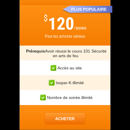
PLUS POPULAIRE
$
120
/année
Pour les artistes sérieux
Prérequis
Avoir réussi le cours 101 Sécurité
en arts de feu
Accès au site
Isopar-K illimité
Nombre de soirée illimité
ACHETER