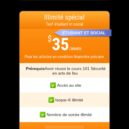
Illimité spécial
Tarif étudiant et social
ÉTUDIANT ET SOCIAL
$
35
/année
Pour les artistes en condition financière précaire
Prérequis
Avoir réussi le cours 101 Sécurité
en arts de feu
Accès au site
Isopar-K illimité
Nombre de soirée illimité