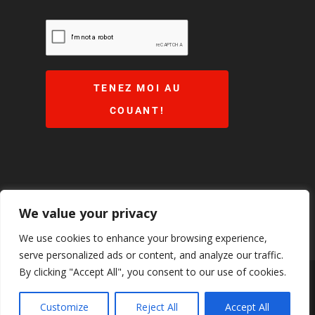
We value your privacy
We use cookies to enhance your browsing experience,
serve personalized ads or content, and analyze our traffic.
By clicking "Accept All", you consent to our use of cookies.
Tous droits réservés © GardeFeu 2024.
Termes et
Customize
Reject All
Accept All